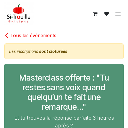
Se rendre au contenu
Tous les événements
Les inscriptions
sont clôturées
Masterclass offerte : "Tu
restes sans voix quand
quelqu’un te fait une
remarque…"
Et tu trouves la réponse parfaite 3 heures
après ?