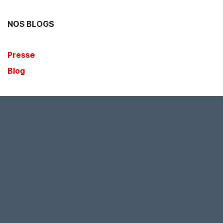
NOS BLOGS
Presse
Blog
ARCHIVES
pour laisser un commentaire.
Se connecter