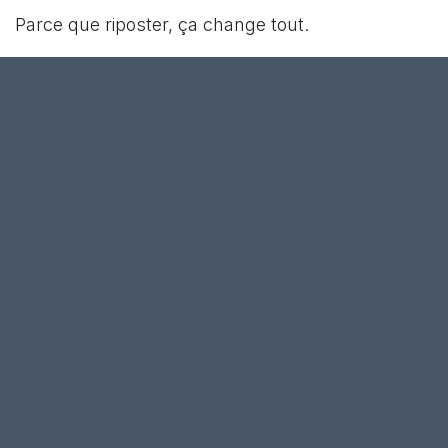
Parce que riposter, ça change tout.
Pour vous. Pour nous. Pour les autres.
Et bonne nouvelle : riposter, ça s’apprend. Ce
n’est pas sorcier. Il suffit de s’entraîner.​
⭐ Riposter : méthode pratique en
7 points ⭐
1. Prenez note de tout ce que vous
entendez qui mérite une riposte
Que cela vous soit adressé ou non.